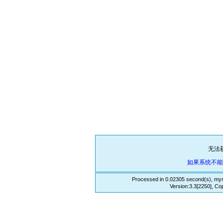
无法
如果系统不
Processed in 0.02305 second(s), mys
Version:3.3[2250], Co