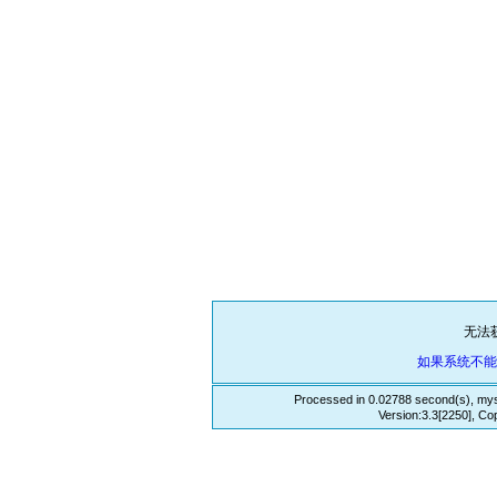
无法
如果系统不
Processed in 0.02788 second(s), mys
Version:3.3[2250], Co