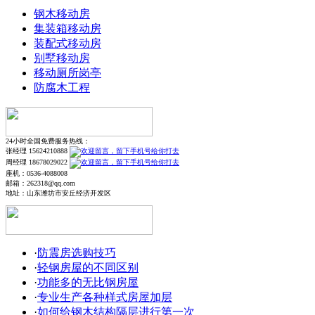
钢木移动房
集装箱移动房
装配式移动房
别墅移动房
移动厕所岗亭
防腐木工程
24小时全国免费服务热线：
张经理 15624210888
周经理 18678029022
座机：0536-4088008
邮箱：262318@qq.com
地址：山东潍坊市安丘经济开发区
·
防震房选购技巧
·
轻钢房屋的不同区别
·
功能多的无比钢房屋
·
专业生产各种样式房屋加层
·
如何给钢木结构隔层进行第一次