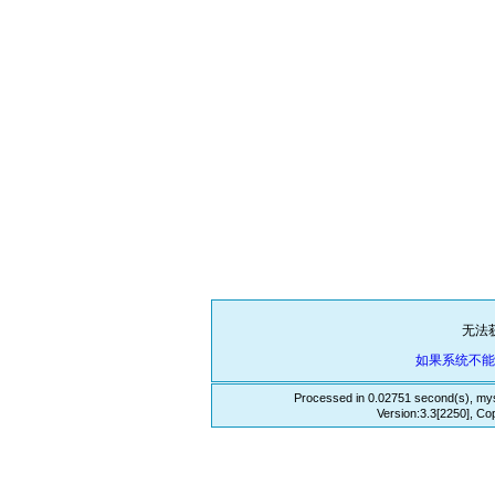
无法
如果系统不
Processed in 0.02751 second(s), mys
Version:3.3[2250], Co