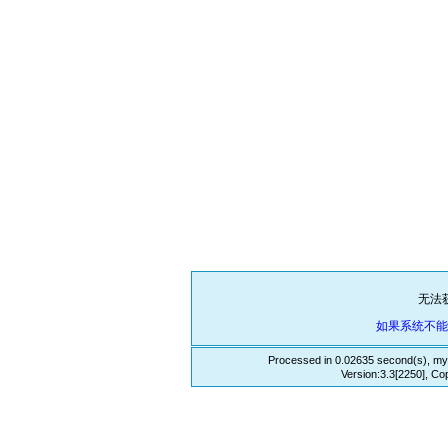
无法
如果系统不
Processed in 0.02635 second(s), my
Version:3.3[2250], Co