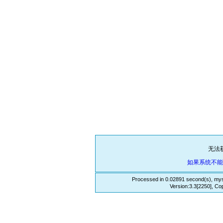
无法
如果系统不
Processed in 0.02891 second(s), mys
Version:3.3[2250], Co